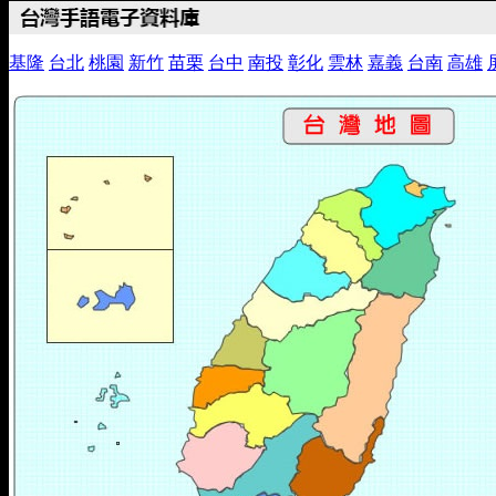
基隆
台北
桃園
新竹
苗栗
台中
南投
彰化
雲林
嘉義
台南
高雄