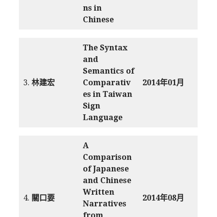
ns in
Chinese
The Syntax
and
Semantics of
3.
林建宏
Comparativ
2014年01月
es in Taiwan
Sign
Language
A
Comparison
of Japanese
and Chinese
Written
4.
關口要
2014年08月
Narratives
from