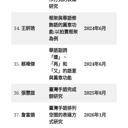
研究
框架與華語修
飾語的篇章功
34.
王姸琇
2024年6月
能:以拍賣框架
為例
華語副詞
「還」、
35.
蔡暐傑
「再」和
2024年6月
「又」的語意
與篇章功能
臺灣手語完成
36.
張慧誼
2025年8月
貌研究
臺灣手語排列
37.
詹富娟
空間的表達方
2026年1月
式研究