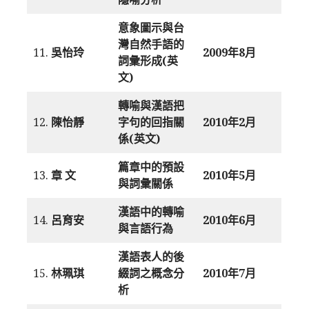
意象圖示與台
灣自然手語的
11.
吳怡玲
2009年8月
詞彙形成(英
文)
轉喻與漢語把
12.
陳怡靜
字句的回指關
2010年2月
係(英文)
篇章中的預設
13.
章 文
2010年5月
與詞彙關係
漢語中的轉喻
14.
呂育安
2010年6月
與言語行為
漢語表人的後
15.
林珮琪
綴詞之概念分
2010年7月
析