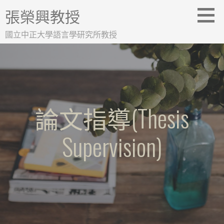
跳
張榮興教授
至
主
國立中正大學語言學研究所教授
要
內
容
論文指導(Thesis
Supervision)