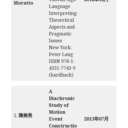
Moratto
Language
Interpreting:
Theoretical
Aspects and
Pragmatic
Issues
New York:
Peter Lang
ISBN 978-1-
4331-7743-9
(hardback)
A
Diachronic
Study of
Motion
2.
陳美秀
Event
2013年07月
Constructio