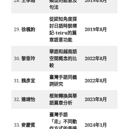
28.
王學為
類型的語意及
2019年8月
句法
從認知角度探
討日語時貌標
29.
徐楓鈞
2019年8月
記-teiru的篇
章語意功能
華語和越南語
30.
黎垂玲
空間概念的比
2022年8月
較
臺灣手語同義
31.
魏彥宜
2022年8月
詞研究
框架轉換與華
32.
連靖怡
2023年8月
語篇章分析
臺灣手語
「走」不同動
33.
麥慶賓
2024年1月
作方式的表達