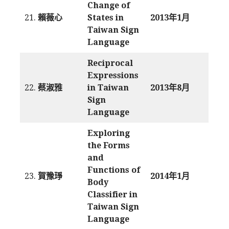
Change of
21.
賴薇心
States in
2013年1月
Taiwan Sign
Language
Reciprocal
Expressions
22.
蔡淑雅
in Taiwan
2013年8月
Sign
Language
Exploring
the Forms
and
Functions of
23.
賀豫琤
2014年1月
Body
Classifier in
Taiwan Sign
Language