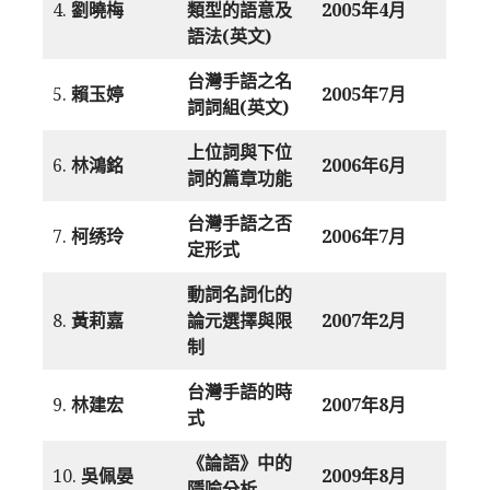
4.
劉曉梅
類型的語意及
2005年4月
語法(英文)
台灣手語之名
5.
賴玉婷
2005年7月
詞詞組(英文)
上位詞與下位
6.
林鴻銘
2006年6月
詞的篇章功能
台灣手語之否
7.
柯绣玲
2006年7月
定形式
動詞名詞化的
8.
黃莉嘉
論元選擇與限
2007年2月
制
台灣手語的時
9.
林建宏
2007年8月
式
《論語》中的
10.
吳佩晏
2009年8月
隱喻分析