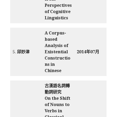
Perspectives
of Cognitive
Linguistics
A Corpus-
based
Analysis of
5.
邱妙津
Existential
2014年07月
Constructio
ns in
Chinese
古漢語名詞轉
動詞研究
On the Shift
of Nouns to
Verbs in