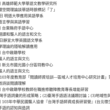
20日 高雄師範大學華語文教學研究所
理空間理論談華語時貌標記「了」
17日 明道大學應用英語學系
語言學與英語學習
7日 台東縣府手語中心
翻譯和聾人的語言和文化
14日靜宜大學英國語文學系
學理論的隱喻解讀應用
2日 台中啟聰學校
聾人的語言與文化
23日 新北市國光國小分區特教中心
聾人的語言與文化
9日 103年度教育部「閱讀師資培訓—區域人才培育中心研究計畫」
首詩談閱讀理解
22日 台中啟聰學校教師在職進修聽障教育專長增能研習
台灣手語詞彙的形成策略；(2)臺灣手語語法議題討論；(3)地域
月5日 103年中華民國聾人協會『台灣手語師資成長研習營』(台北懷
手語的認知與造詞