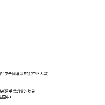
第4次全國聯席會議(中正大學)
性與新舊手語詞彙的差異
生國中)