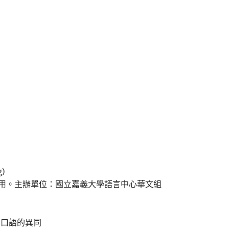
)
的應用。主辦單位：國立嘉義大學語言中心華文組
和口語的異同