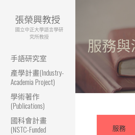
跳
至
張榮興教授
主
要
國立中正大學語言學研
內
究所教授
服務與演講(S
容
手語研究室
產學計畫(Industry-
Academia Project)
學術著作
(Publications)
國科會計畫
服務
(NSTC-Funded