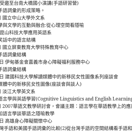
日 受邀至台南大橋國小演講(手語研習營)
手語詞彙的形成策略。
8日 國立中山大學外文系
學與文學的互動與融合:從心理空間看隱喻
5日 崑山科技大學應用英語系
笑話中的語言結構
20日 國立屏東教育大學特殊教育中心
手語詞彙結構
月14日 伊甸基金會嘉義市身心障礙福利服務中心
手語詞彙結構
月14日 建國科技大學解讀媒體中的新移民女性圖像系列座談會
媒體中的新移民女性圖像(座談會與談人)
3日 淡江大學英文系
英語學習(Cognitive Linguistics and English Learning
28日 2007華語文教學研討會，會議主題：語言學在華語教學上
知語言學談華語之隱喻教學
10日 高雄身心障礙關懷中心
)台灣手語和美國手語詞彙的比較(2)從台灣手語的空間結構看手語